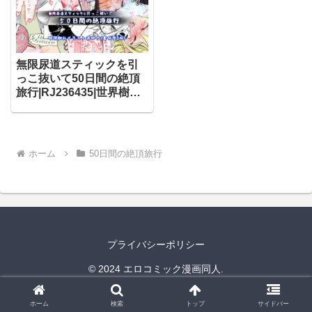
無限尿道スティックを引
っこ抜いて50日間の絶頂
旅行|RJ236435|世界樹の
めばえ。
ホーム
50日間の絶頂旅行
プライバシーポリシー
© 2024 エロコミック漫画同人.
ホーム
検索
トップ
サイドバー