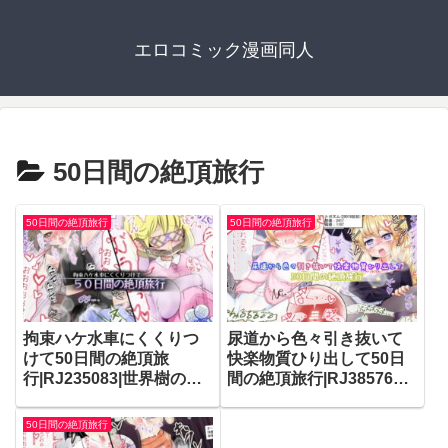
エロコミック漫画同人
50日間の絶頂旅行
50日間の絶頂旅行
50日間の絶頂旅行
拘束ハケ水車にくくりつ
尿道から色々引き抜いて
けて50日間の絶頂旅
快楽物質ひり出して50日
行|RJ235083|世界樹のめ
間の絶頂旅行|RJ385765|
ばえ。
世界樹のめばえ。
50日間の絶頂旅行