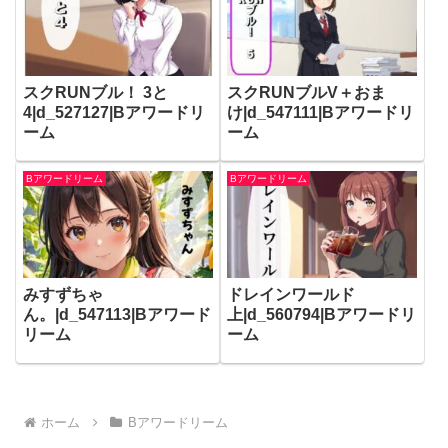
スクRUNブル！ 3と
スクRUNブルV＋おま
4|d_527127|Bアワードリ
け|d_547111|Bアワードリ
ーム
ーム
Bアワードリーム
Bアワードリーム
みすずちゃ
ドレインワールド
ん。|d_547113|Bアワード
上|d_560794|Bアワードリ
リーム
ーム
ホーム
Bアワードリーム