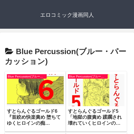
エロコミック漫画同人
Blue Percussion(ブルー・パー
カッション)
Blue Percussion(ブルー・パーカッション)
Blue Percussion(ブルー・パーカッション)
すとらんぐるゴールド6
すとらんぐるゴールド5
『首絞め快楽責め 堕ちて
「地獄の腹責め 蹂躙され
ゆくヒロインの痴
壊れていくヒロインの
態』|RJ251706|Blue
体」|RJ246447|Blue