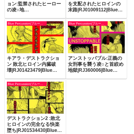
ョン:監禁されたヒーロー
を支配されたヒロインの
の凌○地
末路|RJ01009112|Blue
獄|RJ01135914|Blue
Percussion(ブルー・パー
Percussion(ブルー・パー
カッション)
Blue Percussion(ブルー・パーカッション)
Blue Percussion(ブルー・パーカッション)
カッション)
キアラ・デストラクショ
アンストッパブル:正義の
ン 敗北ヒロイン内臓破
女刑事を襲う凌○と首絞め
壊|RJ01423479|Blue
地獄|RJ360006|Blue
Percussion(ブルー・パー
Percussion(ブルー・パー
カッション)
カッション)
Blue Percussion(ブルー・パーカッション)
デストラクション2 :敗北
ヒロインの完全なる快楽
堕ち|RJ01534430|Blue