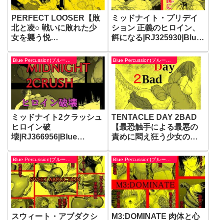
PERFECT LOOSER【敗
ミッドナイト・プリデイ
北と凌○ 戦いに敗れた少
ション 正義のヒロイン、
女を襲う悦
餌になる|RJ325930|Blue
虐】|RJ289824|Blue
Percussion(ブルー・パー
Percussion(ブルー・パー
カッション)
Blue Percussion(ブルー・パーカッション)
Blue Percussion(ブルー・パーカッション)
カッション)
ミッドナイト2クラッシュ
TENTACLE DAY 2BAD
ヒロイン破
【最恐触手による最悪の
壊|RJ366956|Blue
責めに悶え狂う少女の悪
Percussion(ブルー・パー
夢】|RJ273910|Blue
カッション)
Percussion(ブルー・パー
Blue Percussion(ブルー・パーカッション)
Blue Percussion(ブルー・パーカッション)
カッション)
スウィート・アブダクシ
M3:DOMINATE 肉体と心