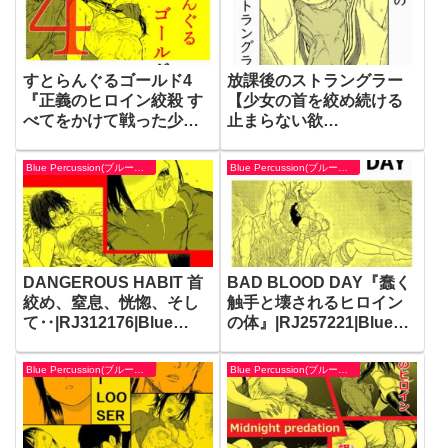
すとらんぐるゴールド4
放課後のストラングラー
『正義のヒロイン絞殺 す
【少女の首を絞め続ける
べてをかけて戦った少女
止まらない欲
の運命』|RJ242081|Blue
望】|RJ265769|Blue
Percussion(ブルー・パー
Percussion(ブルー・パー
Blue Percussion(ブルー・パーカッション)
Blue Percussion(ブルー・パーカッション)
カッション)
カッション)
DANGEROUS HABIT 首
BAD BLOOD DAY『蠢く
絞め、窒息、恍惚、そし
触手と壊されるヒロイン
て‥|RJ312176|Blue
の体』|RJ257221|Blue
Percussion(ブルー・パー
Percussion(ブルー・パー
カッション)
カッション)
Blue Percussion(ブルー・パーカッション)
Blue Percussion(ブルー・パーカッション)