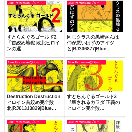
Percussion(ブルー・パー
Percussion(ブルー・パー
Blue Percussion(ブルー・パーカッション)
Blue Percussion(ブルー・パーカッション)
カッション)
カッション)
すとらんぐるゴールド2
同じクラスの黒崎さんは
「首絞め地獄 敗北ヒロイ
仲が悪いはずのアイツ
ンの運
と|RJ306877|Blue
命」|RJ234302|Blue
Percussion(ブルー・パー
Percussion(ブルー・パー
カッション)
Blue Percussion(ブルー・パーカッション)
Blue Percussion(ブルー・パーカッション)
カッション)
Destruction Destruction
すとらんぐるゴールド3
ヒロイン首絞め完全敗
『壊されるカラダ 正義の
北|RJ01313829|Blue
ヒロイン完全敗
Percussion(ブルー・パー
北』|RJ238817|Blue
カッション)
Percussion(ブルー・パー
Blue Percussion(ブルー・パーカッション)
Blue Percussion(ブルー・パーカッション)
カッション)