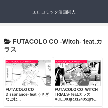
エロコミック漫画同人
FUTACOLO CO -Witch- feat.カ
ラス
FUTACOLO CO -Witch- feat.カラス
FUTACOLO CO -Witch- feat.カラス
FUTACOLO CO -
FUTACOLO CO -WITCH
Dissonance- feat.うさぎ
TRIALS- feat.カラス
なごむ
VOL.003|RJ124851|remo
VOL.001|RJ102019|remo
ra works