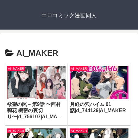
エロコミック漫画同人
AI_MAKER
AI_MAKER
AI_MAKER
欲望の罠 – 第9話 〜西村
月経の穴ハイム 01
莉花 機密の裏切
話|d_744129|AI_MAKER
り〜|d_756107|AI_MAKE
R
AI_MAKER
AI_MAKER