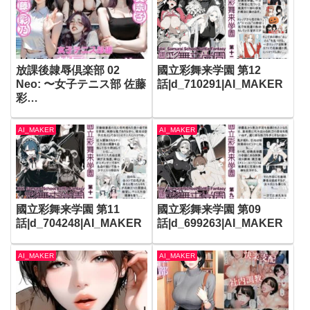
放課後隷辱倶楽部 02
國立彩舞来学園 第12
Neo: 〜女子テニス部 佐藤
話|d_710291|AI_MAKER
彩
乃〜|d_651578|AI_MAKE
R
AI_MAKER
AI_MAKER
國立彩舞来学園 第11
國立彩舞来学園 第09
話|d_704248|AI_MAKER
話|d_699263|AI_MAKER
AI_MAKER
AI_MAKER