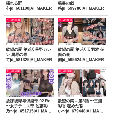
揺れる野
秘書の戯
心|d_601100|AI_MAKER
惑|d_599780|AI_MAKER
AI_MAKER
AI_MAKER
欲望の罠-第3話 星野カレ
欲望の罠-第5話 天羽雅 仮
ン 屈辱の果
面の裏
て|d_581325|AI_MAKER
側|d_595624|AI_MAKER
AI_MAKER
AI_MAKER
放課後隷辱倶楽部 02 Re:
欲望の罠 – 第8話 〜三浦
〜女子テニス部 佐藤彩
彩香 秘めた誓
乃〜|d_651715|AI_MAKE
い〜|d_679448|AI_MAKE