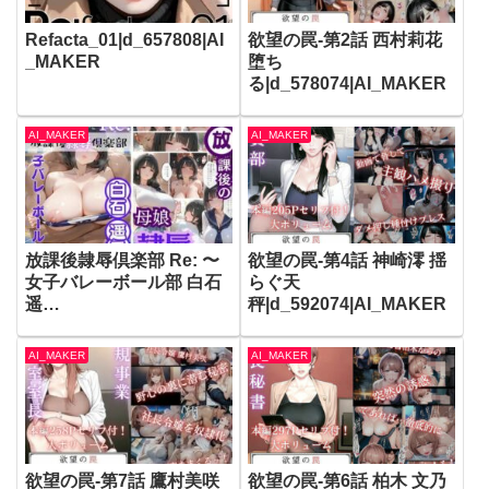
Refacta_01|d_657808|AI
欲望の罠-第2話 西村莉花
_MAKER
堕ち
る|d_578074|AI_MAKER
AI_MAKER
AI_MAKER
放課後隷辱倶楽部 Re: 〜
欲望の罠-第4話 神崎澪 揺
女子バレーボール部 白石
らぐ天
遥
秤|d_592074|AI_MAKER
香〜|d_588809|AI_MAKE
R
AI_MAKER
AI_MAKER
欲望の罠-第7話 鷹村美咲
欲望の罠-第6話 柏木 文乃