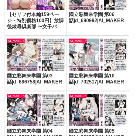
【セリフ付本編159ペー
國立彩舞来学園 第06
ジ・特別価格100円】放課
話|d_690992|AI_MAKER
後隷辱倶楽部 〜女子バレ
ーボール部 白石遥
香〜|d_587992|AI_MAKE
AI_MAKER
AI_MAKER
R
國立彩舞来学園 第03
國立彩舞来学園 第10
話|d_686758|AI_MAKER
話|d_702517|AI_MAKER
AI_MAKER
AI_MAKER
國立彩舞来学園 第04
國立彩舞来学園 第05