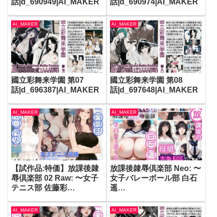
話|d_690949|AI_MAKER
話|d_690974|AI_MAKER
AI_MAKER
AI_MAKER
國立彩舞来学園 第07
國立彩舞来学園 第08
話|d_696387|AI_MAKER
話|d_697648|AI_MAKER
AI_MAKER
AI_MAKER
【試作品:特価】放課後隷
放課後隷辱倶楽部 Neo: 〜
辱倶楽部 02 Raw: 〜女子
女子バレーボール部 白石
テニス部 佐藤彩
遥
乃〜|d_652072|AI_MAKE
香〜|d_588539|AI_MAKE
R
R
AI_MAKER
AI_MAKER