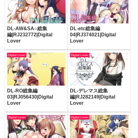
DL-AW&SA○総集
DL-etc総集編
編|RJ232772|Digital
04|RJ374021|Digital
Lover
Lover
Digital Lover
Digital Lover
DL-RO総集編
DL-デレマス総集
03|RJ056430|Digital
編|RJ282149|Digital
Lover
Lover
Digital Lover
Digital Lover