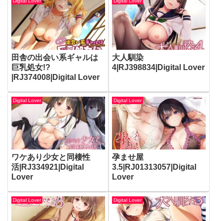
Digital Lover
Digital Lover
田舎の出会い系ギャルは
大人馴染
巨乳処女!?
4|RJ398834|Digital Lover
|RJ374008|Digital Lover
Digital Lover
Digital Lover
ワケあり少女と同棲性
孕ませ屋
活|RJ334921|Digital
3.5|RJ01313057|Digital
Lover
Lover
Digital Lover
Digital Lover