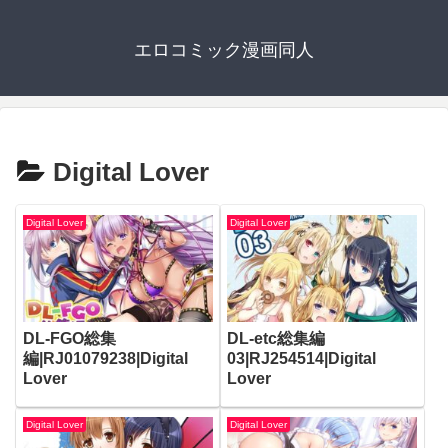
エロコミック漫画同人
Digital Lover
Digital Lover
Digital Lover
DL-FGO総集
DL-etc総集編
編|RJ01079238|Digital
03|RJ254514|Digital
Lover
Lover
Digital Lover
Digital Lover