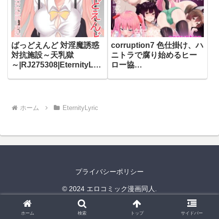
ばっどえんど 対淫魔誘惑
corruption7 色仕掛け、ハ
対抗施設～天乳獄
ニトラで腐り始めるヒー
～|RJ275308|EternityLyri
ロー協
c
会|RJ01393824|EternityL
yric
ホーム
EternityLyric
プライバシーポリシー
© 2024 エロコミック漫画同人.
ホーム
検索
トップ
サイドバー