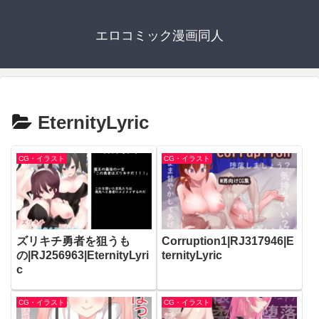
エロコミック漫画同人
EternityLyric
CG・イラスト
CG・イラスト
ズリキチ勇者を狙うも
Corruption1|RJ317946|E
の|RJ256963|EternityLyri
ternityLyric
c
CG・イラスト
CG・イラスト