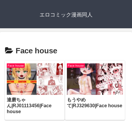
エロコミック漫画同人
Face house
Face house
Face house
達磨ちゃ
もうやめ
ん|RJ01113456|Face
て|RJ329630|Face house
house